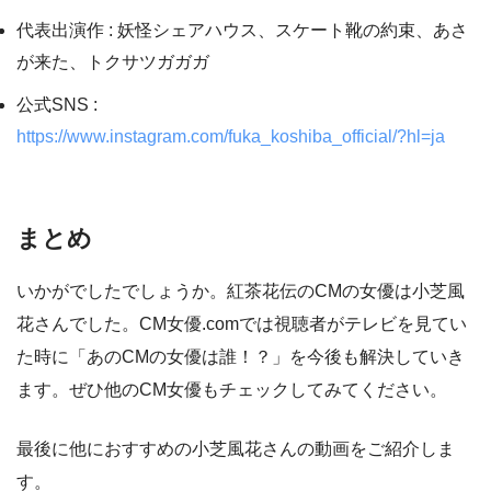
代表出演作 : 妖怪シェアハウス、スケート靴の約束、あさ
が来た、トクサツガガガ
公式SNS :
https://www.instagram.com/fuka_koshiba_official/?hl=ja
まとめ
いかがでしたでしょうか。紅茶花伝のCMの女優は小芝風
花さんでした。CM女優.comでは視聴者がテレビを見てい
た時に「あのCMの女優は誰！？」を今後も解決していき
ます。ぜひ他のCM女優もチェックしてみてください。
最後に他におすすめの小芝風花さんの動画をご紹介しま
す。