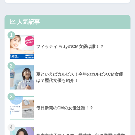
人気記事
1
フィッティ FittyのCM女優は誰！？
2
夏といえばカルピス！今年のカルピスCM女優
は？歴代女優も紹介！
3
毎日新聞のCMの女優は誰！？
4