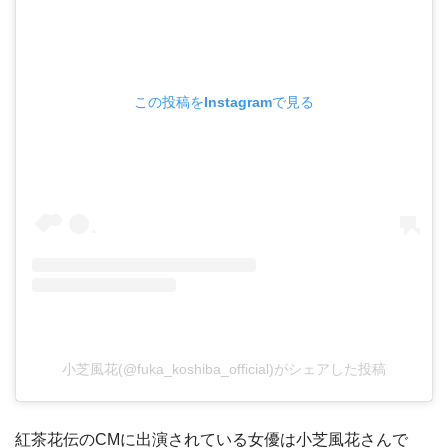
この投稿をInstagramで見る
小芝風花(@fuka_koshiba_official)がシェアした投稿
紅茶花伝のCMに出演されている女優は小芝風花さんで