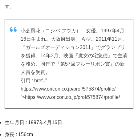
す。
小芝風花（コシバ フウカ） 女優。1997年4月
16日生まれ。大阪府出身。 A 型。2011年11月、
『ガールズオーディション2011』でグランプリ
を獲得。14年3月、映画『魔女の宅急便』で主演
を務め、同作で『第57回ブルーリボン賞』の新
人賞を受賞。
引用 : href=”
https://www.oricon.co.jp/prof/575874/profile/
”>https://www.oricon.co.jp/prof/575874/profile/
生年月日 : 1997年4月16日
身長 : 156cm