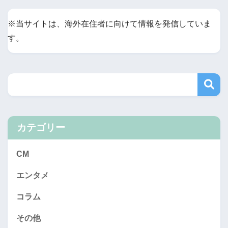
※当サイトは、海外在住者に向けて情報を発信していま
す。
カテゴリー
CM
エンタメ
コラム
その他