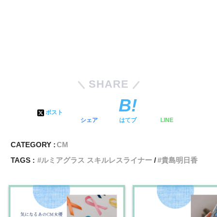
SHARE
ポスト
シェア
はてブ
LINE
CATEGORY :
CM
TAGS :
ルミアグラス スキルレスライナー
貴島明日香