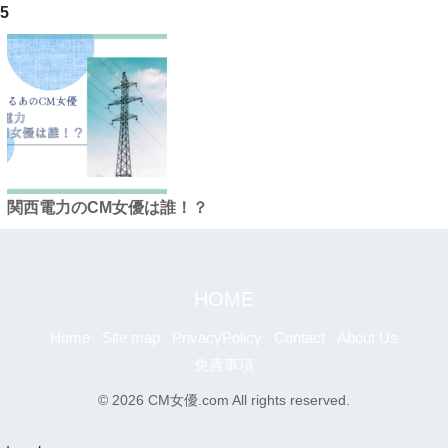
5
関西電力のCM女優は誰！？
HOME
Home
Site map
PrivacyPolicy
Contact
About Us
免責事項
© 2026 CM女優.com All rights reserved.