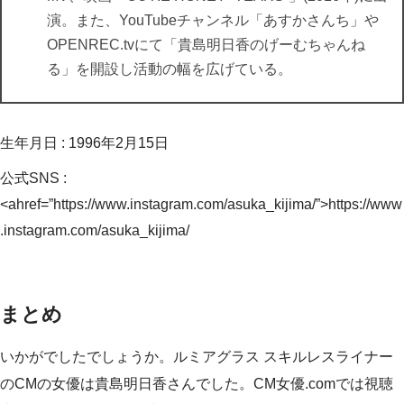
演。また、YouTubeチャンネル「あすかさんち」や
OPENREC.tvにて「貴島明日香のげーむちゃんね
る」を開設し活動の幅を広げている。
生年月日 : 1996年2月15日
公式SNS :
<ahref=”https://www.instagram.com/asuka_kijima/”>https://www
.instagram.com/asuka_kijima/
まとめ
いかがでしたでしょうか。ルミアグラス スキルレスライナー
のCMの女優は貴島明日香さんでした。CM女優.comでは視聴