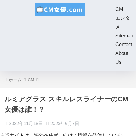
CM
エンタ
メ
Sitemap
Contact
About
Us
ホーム
CM
ルミアグラス スキルレスライナーのCM
女優は誰！？
2022年11月18日
2023年6月7日
※当サイトは、海外在住者に向けて情報を発信しています。