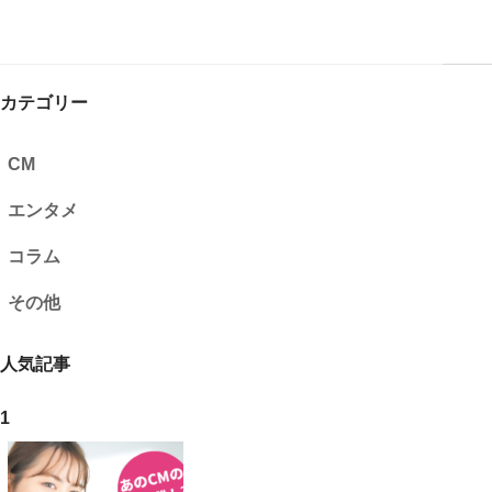
カテゴリー
CM
エンタメ
コラム
その他
人気記事
1