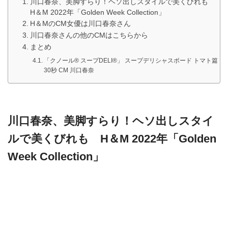
川口春奈、美脚すらり！ヘソ出しスタイルで美くびれも
H＆M 2022年「Golden Week Collection」
H＆MのCM女優は川口春奈さん
川口春奈さんの他のCMはこちらから
まとめ
「クノール® スープDELI®」 スープデリシャスボード トマト篇
30秒 CM 川口春奈
川口春奈、美脚すらり！ヘソ出しスタイ
ルで美くびれも H＆M 2022年「Golden
Week Collection」