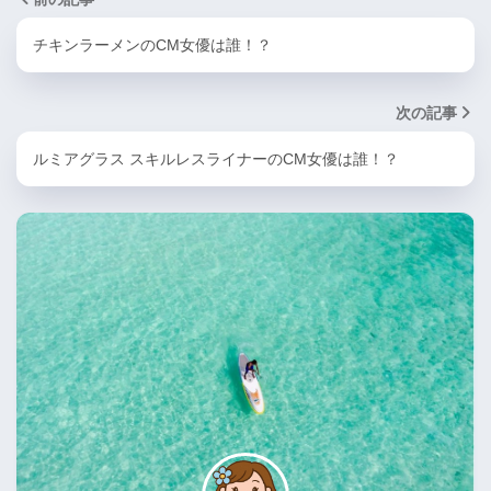
チキンラーメンのCM女優は誰！？
次の記事
ルミアグラス スキルレスライナーのCM女優は誰！？