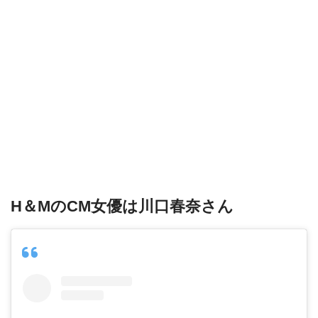
H＆MのCM女優は川口春奈さん