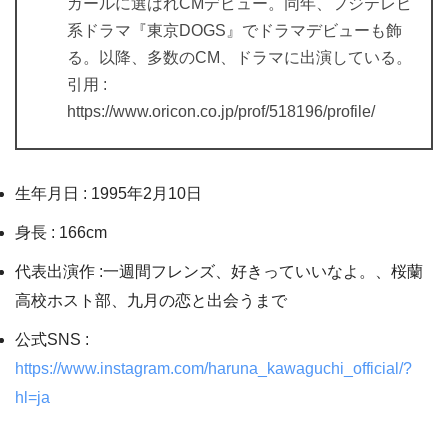
ガールに選ばれCMデビュー。同年、フジテレビ
系ドラマ『東京DOGS』でドラマデビューも飾
る。以降、多数のCM、ドラマに出演している。
引用 :
https://www.oricon.co.jp/prof/518196/profile/
生年月日 : 1995年2月10日
身長 : 166cm
代表出演作 :一週間フレンズ、好きっていいなよ。、桜蘭
高校ホスト部、九月の恋と出会うまで
公式SNS :
https://www.instagram.com/haruna_kawaguchi_official/?
hl=ja