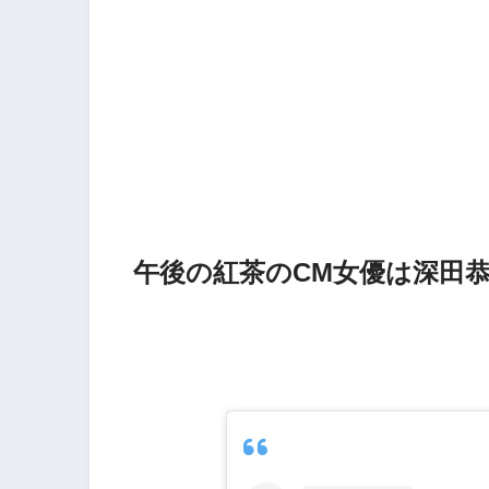
午後の紅茶のCM女優は深田