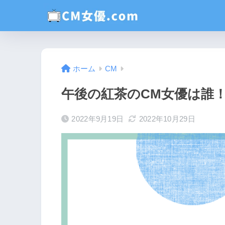
ホーム
CM
午後の紅茶のCM女優は誰
2022年9月19日
2022年10月29日