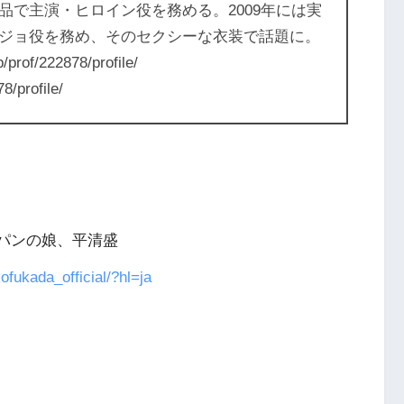
品で主演・ヒロイン役を務める。2009年には実
ジョ役を務め、そのセクシーな衣装で話題に。
/prof/222878/profile/
8/profile/
ルパンの娘、平清盛
fukada_official/?hl=ja