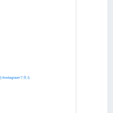
Instagramで見る