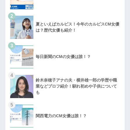
2
夏といえばカルピス！今年のカルピスCM女優
は？歴代女優も紹介！
3
毎日新聞のCMの女優は誰！？
4
鈴木奈穂子アナの夫・横井雄一郎の学歴や職
業などプロフ紹介！馴れ初めや子供について
も
5
関西電力のCM女優は誰！？