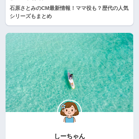
石原さとみのCM最新情報！ママ役も？歴代の人気
シリーズもまとめ
しーちゃん