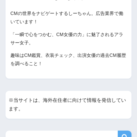
CMの世界をナビゲートするしーちゃん。広告業界で働
いています！
「一瞬で心をつかむ、CM女優の力」に魅了されるアラ
サー女子。
趣味はCM鑑賞、衣装チェック、出演女優の過去CM履歴
を調べること！
※当サイトは、海外在住者に向けて情報を発信してい
ます。