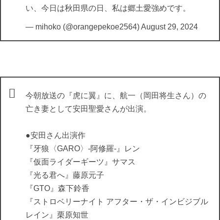
い、今日は秋田県の日、私は郷土愛強めです。
— mihoko (@orangepekoe2564)
August 29, 2024
今朝放送の『虎に翼』に、航一（岡田将生さん）の
亡き妻として安田聖愛さんが出演。
●安田さん出演作
『牙狼〈GARO〉-阿修羅-』レン
『仮面ライダーギーツ』サマス
『光る君へ』藤原元子
『GTO』森下鈴香
『ストロベリーナイト アフター・ザ・インビジブル
レイン』栗原知世