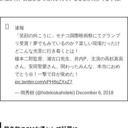
速報
「笑顔の向こうに」モナコ国際映画祭にてグランプ
リ受賞！夢でもみているのか？楽しい現場だったけ
どこんな光景に行き着くとは！
榎本二郎監督、瀬古口先生、井内P、主演の高杉真宙
さん、安田聖愛さん、関わったみんな、本当におめ
でとう㊗️！一撃で目が覚めた！
pic.twitter.com/xPH8qZXxZ7
— 岡秀樹 (@hidekiokahideki)
December 6, 2018