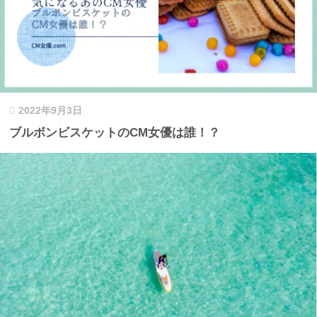
2022年9月3日
ブルボンビスケットのCM女優は誰！？