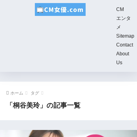
CM
エンタ
メ
Sitemap
Contact
About
Us
ホーム
タグ
「桐谷美玲」の記事一覧