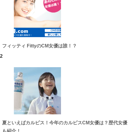
フィッティ FittyのCM女優は誰！？
2
夏といえばカルピス！今年のカルピスCM女優は？歴代女優
も紹介！