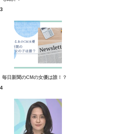
3
毎日新聞のCMの女優は誰！？
4