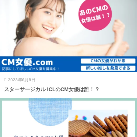
2023年6月9日
スターサージカル ICLのCM女優は誰！？