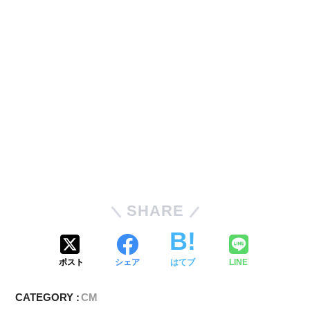
SHARE
ポスト
シェア
はてブ
LINE
CATEGORY :
CM