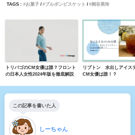
TAGS :
お菓子
ブルボンビスケット
桐谷美玲
トリバゴのCM女優は誰？フロント
リプトン 水出しアイス
の日本人女性2024年版を徹底解説
CM女優は誰！？
この記事を書いた人
しーちゃん