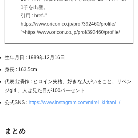
1子を出産。
引用 : href=”
https://www.oricon.co.jp/prof/392460/profile/
”>https://www.oricon.co.jp/prof/392460/profile/
生年月日 : 1989年12月16日
身長 : 163.5cm
代表出演作 : ヒロイン失格、好きな人がいること、リベン
ジgirl 、人は見た目が100パーセント
公式SNS :
https://www.instagram.com/mirei_kiritani_/
まとめ