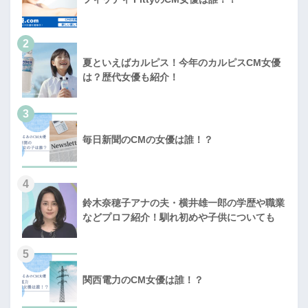
2
夏といえばカルピス！今年のカルピスCM女優
は？歴代女優も紹介！
3
毎日新聞のCMの女優は誰！？
4
鈴木奈穂子アナの夫・横井雄一郎の学歴や職業
などプロフ紹介！馴れ初めや子供についても
5
関西電力のCM女優は誰！？