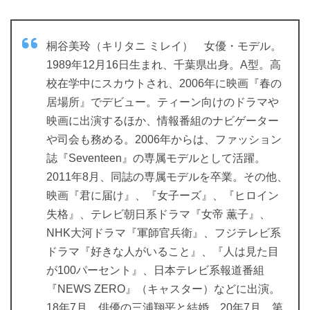
桐谷美玲（キリタニ ミレイ） 女優・モデル。
1989年12月16日生まれ、千葉県出身。A型。高
校在学中にスカウトされ、2006年に映画『春の
居場所』でデビュー。ティーン向けのドラマや
映画に出演するほか、情報番組のナビゲーター
や司会も務める。2006年からは、ファッション
誌『Seventeen』の専属モデルとして活躍。
2011年8月、同誌の専属モデルを卒業。その他、
映画『君に届け』、『女子ーズ』、『ヒロイン
失格』、テレビ朝日系ドラマ『女帝 薫子』、
NHK大河ドラマ『軍師官兵衛』、フジテレビ系
ドラマ『好きな人がいること』、『人は見た目
が100パーセント』、日本テレビ系報道番組
『NEWS ZERO』（キャスター）などに出演。
18年7月、俳優の三浦翔平と結婚。20年7月、第