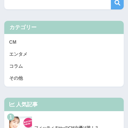
カテゴリー
CM
エンタメ
コラム
その他
人気記事
1
フィッティ FittyのCM女優は誰！？