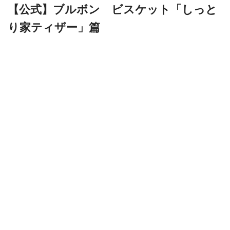
【公式】ブルボン ビスケット「しっと
り家ティザー」篇