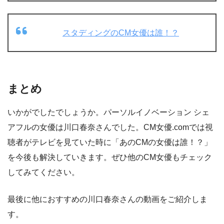
スタディングのCM女優は誰！？
まとめ
いかがでしたでしょうか。パーソルイノベーション シェ
アフルの女優は川口春奈さんでした。CM女優.comでは視
聴者がテレビを見ていた時に「あのCMの女優は誰！？」
を今後も解決していきます。ぜひ他のCM女優もチェック
してみてください。
最後に他におすすめの川口春奈さんの動画をご紹介しま
す。