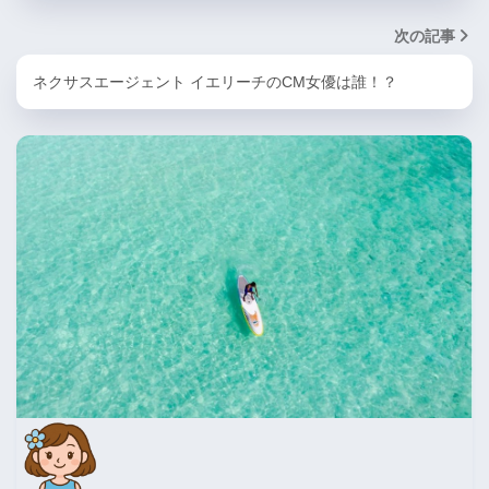
次の記事
ネクサスエージェント イエリーチのCM女優は誰！？