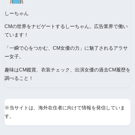
しーちゃん
CMの世界をナビゲートするしーちゃん。広告業界で働い
ています！
「一瞬で心をつかむ、CM女優の力」に魅了されるアラサ
ー女子。
趣味はCM鑑賞、衣装チェック、出演女優の過去CM履歴を
調べること！
※当サイトは、海外在住者に向けて情報を発信していま
す。