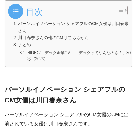
目次
パーソルイノベーション シェアフルのCM女優は川口春奈
さん
川口春奈さんの他のCMはこちらから
まとめ
NIDEC/ニデック企業CM「ニデックってなんなのさ？」30
秒（2023）
パーソルイノベーション シェアフルの
CM女優は川口春奈さん
パーソルイノベーション シェアフルのCM女優のCMに出
演されている女優は川口春奈さんです。