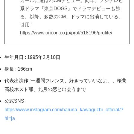
ガールに選ばれCMデビュー。同年、フジテレビ
系ドラマ『東京DOGS』でドラマデビューも飾
る。以降、多数のCM、ドラマに出演している。
引用 :
https://www.oricon.co.jp/prof/518196/profile/
生年月日 : 1995年2月10日
身長 : 166cm
代表出演作 :一週間フレンズ、好きっていいなよ。、桜蘭
高校ホスト部、九月の恋と出会うまで
公式SNS :
https://www.instagram.com/haruna_kawaguchi_official/?
hl=ja