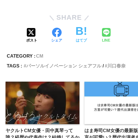
SHARE
ポスト
シェア
はてブ
LINE
CATEGORY :
CM
TAGS :
パーソルイノベーション シェアフル
川口春奈
ヤクルトCM女優・田中真琴って
はま寿司CM女優の最新
誰？経歴や代表作は？結婚してるか
言が可愛い？歴代出演者