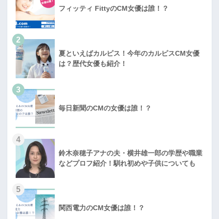
フィッティ FittyのCM女優は誰！？
2
夏といえばカルピス！今年のカルピスCM女優
は？歴代女優も紹介！
3
毎日新聞のCMの女優は誰！？
4
鈴木奈穂子アナの夫・横井雄一郎の学歴や職業
などプロフ紹介！馴れ初めや子供についても
5
関西電力のCM女優は誰！？