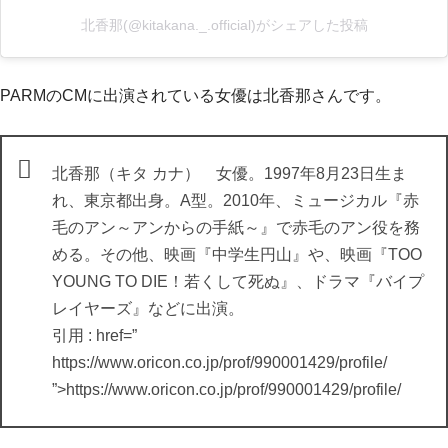
北香那(@kitakana._.official)がシェアした投稿
PARMのCMに出演されている女優は北香那さんです。
北香那（キタ カナ） 女優。1997年8月23日生ま
れ、東京都出身。A型。2010年、ミュージカル『赤
毛のアン～アンからの手紙～』で赤毛のアン役を務
める。その他、映画『中学生円山』や、映画『TOO
YOUNG TO DIE！若くして死ぬ』、ドラマ『バイプ
レイヤーズ』などに出演。
引用 : href=”
https://www.oricon.co.jp/prof/990001429/profile/
”>https://www.oricon.co.jp/prof/990001429/profile/