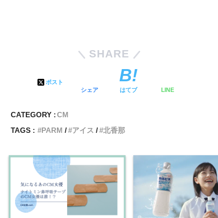
SHARE
ポスト
シェア
はてブ
LINE
CATEGORY :
CM
TAGS :
PARM
アイス
北香那