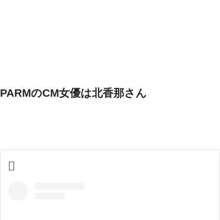
PARMのCM女優は北香那さん