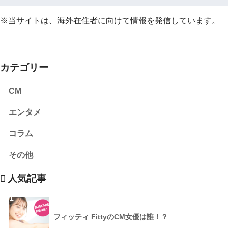
※当サイトは、海外在住者に向けて情報を発信しています。
カテゴリー
CM
エンタメ
コラム
その他
人気記事
1
フィッティ FittyのCM女優は誰！？