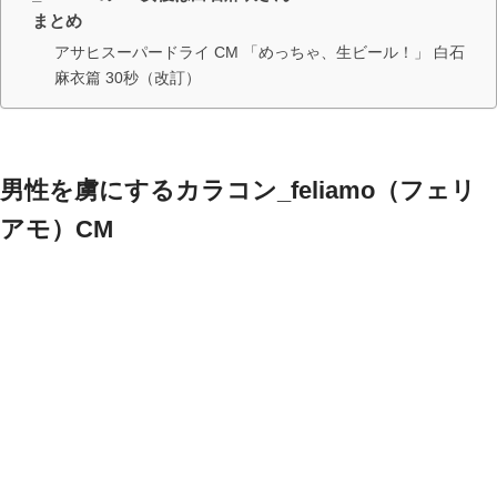
まとめ
アサヒスーパードライ CM 「めっちゃ、生ビール！」 白石
麻衣篇 30秒（改訂）
男性を虜にするカラコン_feliamo（フェリ
アモ）CM