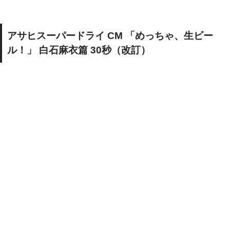
アサヒスーパードライ CM 「めっちゃ、生ビー
ル！」 白石麻衣篇 30秒（改訂）