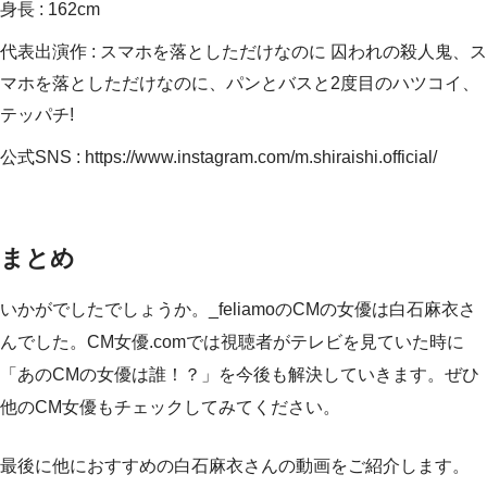
身長 : 162cm
代表出演作 : スマホを落としただけなのに 囚われの殺人鬼、ス
マホを落としただけなのに、パンとバスと2度目のハツコイ、
テッパチ!
公式SNS :
https://www.instagram.com/m.shiraishi.official/
まとめ
いかがでしたでしょうか。_feliamoのCMの女優は白石麻衣さ
んでした。CM女優.comでは視聴者がテレビを見ていた時に
「あのCMの女優は誰！？」を今後も解決していきます。ぜひ
他のCM女優もチェックしてみてください。
最後に他におすすめの白石麻衣さんの動画をご紹介します。