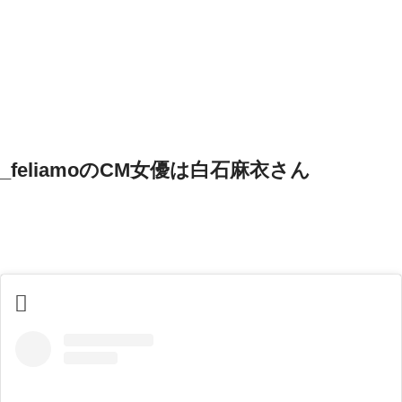
_feliamoのCM女優は白石麻衣さん