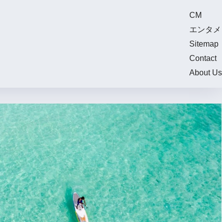
CM
エンタメ
Sitemap
Contact
About Us