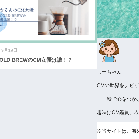
年9月19日
COLD BREWのCM女優は誰！？
しーちゃん
CMの世界をナビ
「一瞬で心をつか
趣味はCM鑑賞、
※当サイトは、海