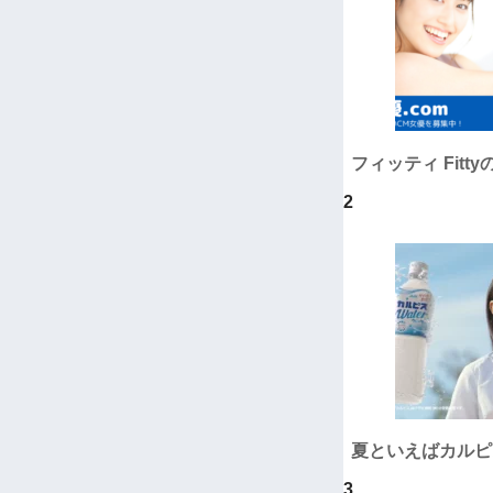
フィッティ Fitt
2
夏といえばカルピ
3