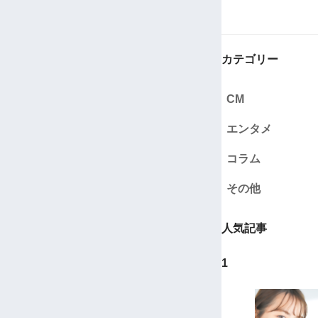
カテゴリー
CM
エンタメ
コラム
その他
人気記事
1