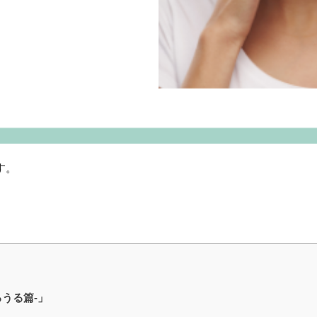
す。
。
るうる篇-」