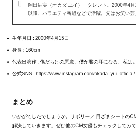
岡田結実（オカダ ユイ） タレント。2000年
以降、バラエティ番組などで活躍。父はお笑い芸
生年月日 : 2000年4月15日
身長 : 160cm
代表出演作 : 傷だらけの悪魔、僕が君の耳になる、私
公式SNS : https://www.instagram.com/okada_yui_official/
まとめ
いかがでしたでしょうか。サボリーノ 目ざまシートのC
解決していきます。ぜひ他のCM女優もチェックしてみ