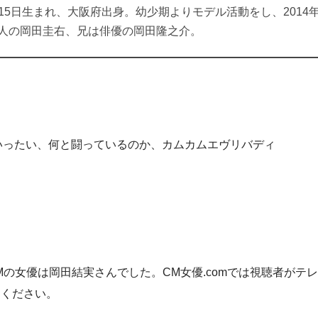
4月15日生まれ、大阪府出身。幼少期よりモデル活動をし、201
人の岡田圭右、兄は俳優の岡田隆之介。
はいったい、何と闘っているのか、カムカムエヴリバディ
Mの女優は岡田結実さんでした。CM女優.comでは視聴者がテ
てください。