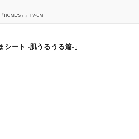
OME’S」』TV-CM
シート -肌うるうる篇-」