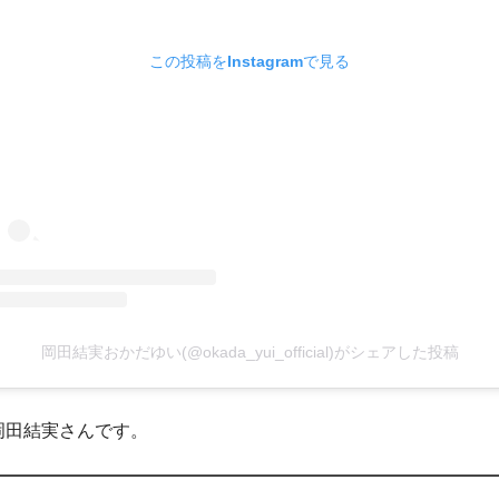
この投稿をInstagramで見る
岡田結実おかだゆい(@okada_yui_official)がシェアした投稿
岡田結実さんです。