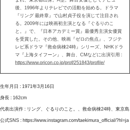
後、1996年よりテレビでの活動を始める。ドラマ
『リング 最終章』で山村貞子役を演じて注目され
る。2009年には映画初主演となる『ぐるりのこ
と。』で、『日本アカデミー賞』最優秀主演女優賞
を受賞した。その他、映画『ゼロの焦点』、フジテ
レビ系ドラマ『救命病棟24時』シリーズ、NHKドラ
マ『上海タイフーン』、舞台、CMなどに出演引用 :
https://www.oricon.co.jp/prof/251843/profile/
生年月日 : 1971年3月16日
身長 : 162cm
代表出演作 : リング、ぐるりのこと。、救命病棟24時、東京島
公式SNS :
https://www.instagram.com/taekimura_official/?hl=ja