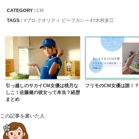
CATEGORY :
CM
TAGS :
プロ クオリティ ビーフカレー
木村多江
引っ越しのサカイCM女優は桃月な
フリモのCM女優は誰！？
しこ！佐藤健の彼女って本当？経歴
まとめ
この記事を書いた人