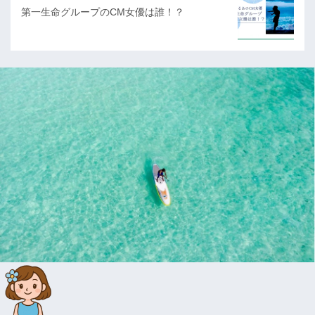
第一生命グループのCM女優は誰！？