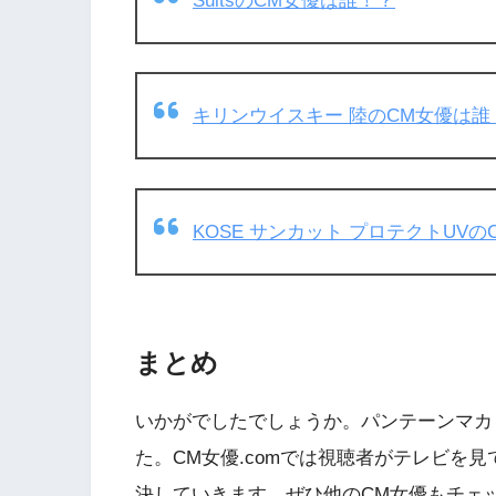
SuitsのCM女優は誰！？
キリンウイスキー 陸のCM女優は誰
KOSE サンカット プロテクトUV
まとめ
いかがでしたでしょうか。パンテーンマカ
た。CM女優.comでは視聴者がテレビを
決していきます。ぜひ他のCM女優もチェ