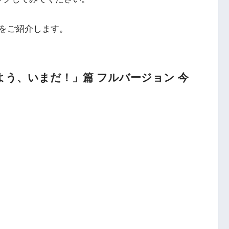
をご紹介します。
放置しよう、いまだ！」篇 フルバージョン 今