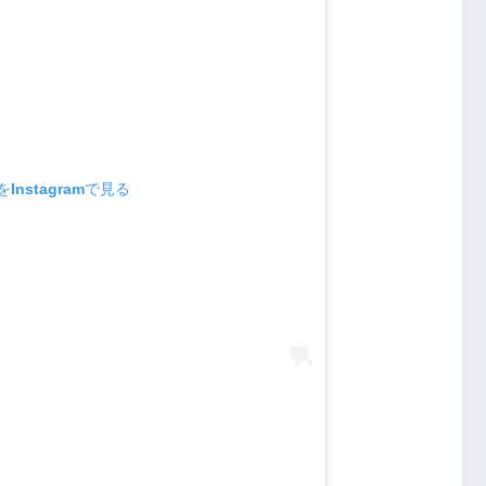
Instagramで見る