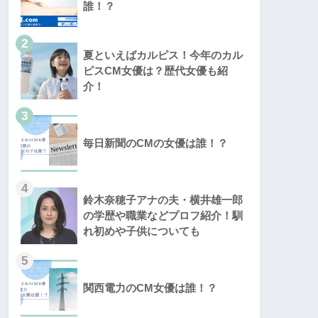
誰！？
2
夏といえばカルピス！今年のカル
ピスCM女優は？歴代女優も紹
介！
3
毎日新聞のCMの女優は誰！？
4
鈴木奈穂子アナの夫・横井雄一郎
の学歴や職業などプロフ紹介！馴
れ初めや子供についても
5
関西電力のCM女優は誰！？