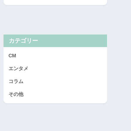
カテゴリー
CM
エンタメ
コラム
その他