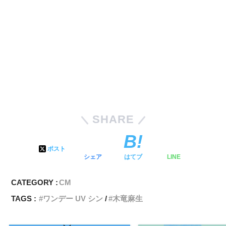
SHARE
ポスト
シェア
はてブ
LINE
CATEGORY :
CM
TAGS :
ワンデー UV シン
木竜麻生