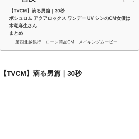
【TVCM】滴る男篇｜30秒
ボシュロム アクアロックス ワンデー UV シンのCM女優は
木竜麻生さん
まとめ
第四北越銀行 ローン商品CM メイキングムービー
【TVCM】滴る男篇｜30秒