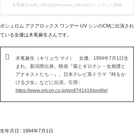
木竜麻生staff_official(@kiryumai_official)がシェアした投稿
ボシュロム アクアロックス ワンデー UV シンのCMに出演され
ている女優は木竜麻生さんです。
木竜麻生（キリュウ マイ） 女優。1994年7月1日生
まれ、新潟県出身。映画『菊とギロチン－女相撲と
アナキストたち－』、日本テレビ系ドラマ『時をか
ける少女』などに出演。引用 :
https://www.oricon.co.jp/prof/741414/profile/
生年月日 : 1994年7月1日