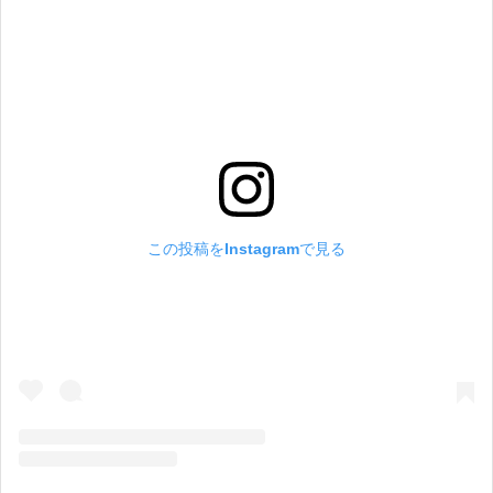
この投稿をInstagramで見る