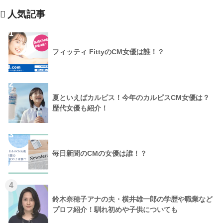
人気記事
1
フィッティ FittyのCM女優は誰！？
2
夏といえばカルピス！今年のカルピスCM女優は？
歴代女優も紹介！
3
毎日新聞のCMの女優は誰！？
4
鈴木奈穂子アナの夫・横井雄一郎の学歴や職業など
プロフ紹介！馴れ初めや子供についても