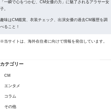
「一瞬で心をつかむ、CM女優の力」に魅了されるアラサー女
子。
趣味はCM鑑賞、衣装チェック、出演女優の過去CM履歴を調
べること！
※当サイトは、海外在住者に向けて情報を発信しています。
カテゴリー
CM
エンタメ
コラム
その他