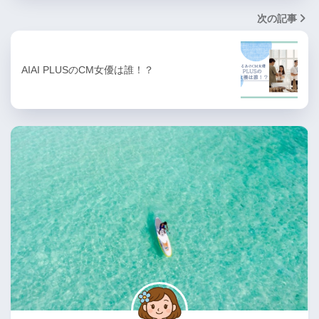
次の記事
AIAI PLUSのCM女優は誰！？