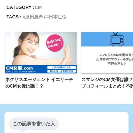
CATEGORY :
CM
TAGS :
原田夏希
日本生命
ネクサスエージェント イエリーチ
スマレジのCM女優は誰
のCM女優は誰！？
プロフィールまとめ！不
この記事を書いた人