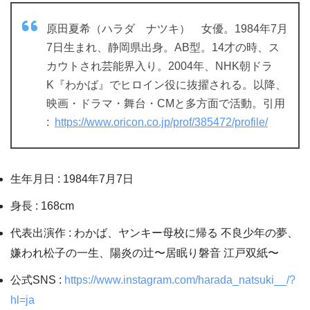
原田夏希（ハラダ ナツキ） 女優。1984年7月
7日生まれ、静岡県出身。AB型。14才の時、ス
カウトされ芸能界入り。2004年、NHK朝ドラ
K『わかば』でヒロイン役に抜擢される。以降、
映画・ドラマ・舞台・CMと多方面で活動。引用
:
https://www.oricon.co.jp/prof/385472/profile/
生年月日 : 1984年7月7日
身長 : 168cm
代表出演作 : わかば、ヤンキー母校に帰る 不良少年の夢、
嫌われ松子の一生、陽炎の辻〜居眠り磐音 江戸双紙〜
公式SNS :
https://www.instagram.com/harada_natsuki__/?
hl=ja