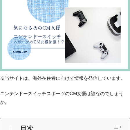
※当サイトは、海外在住者に向けて情報を発信しています。
ニンテンドースイッチスポーツのCM女優は誰なのでしょう
か。
目次