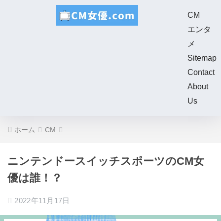
CM
エンタ
メ
Sitemap
Contact
About
Us
ホーム
CM
ニンテンドースイッチスポーツのCM女
優は誰！？
2022年11月17日