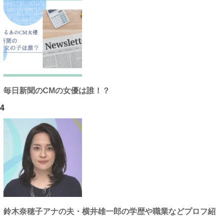
毎日新聞のCMの女優は誰！？
4
鈴木奈穂子アナの夫・横井雄一郎の学歴や職業などプロフ紹