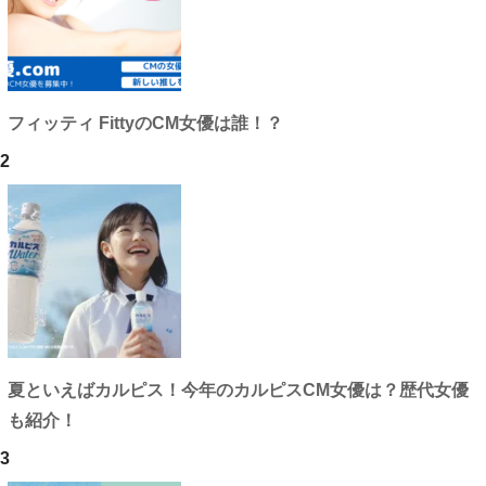
フィッティ FittyのCM女優は誰！？
2
夏といえばカルピス！今年のカルピスCM女優は？歴代女優
も紹介！
3