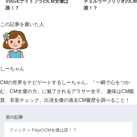
VIAGEナイトブラのCM女優は
チェルラーブリリオのC
誰！？
誰！？
この記事を書いた人
しーちゃん
CMの世界をナビゲートするしーちゃん。「一瞬で心をつか
む、CM女優の力」に魅了されるアラサー女子。 趣味はCM鑑
賞、衣装チェック、出演女優の過去CM履歴を調べること！
前の記事
フィッティ FittyのCM女優は誰！？