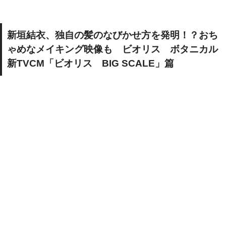
新垣結衣、独自の髪のなびかせ方を発明！？おち
ゃめなメイキング映像も ビオリス ボタニカル
新TVCM「ビオリス BIG SCALE」篇