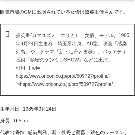
眼鏡市場のCMに出演されている女優は黛英里佳さんです。
黛英里佳(マユズミ エリカ） 女優、モデル。1985
年9月24日生まれ、埼玉県出身。AB型。映画『感染
列島』や、ドラマ『新・牡丹と薔薇』、バラエティ
番組『秘密のケンミンSHOW』などに出演。
引用 : href=”
https://www.oricon.co.jp/prof/509727/profile/
”>https://www.oricon.co.jp/prof/509727/profile/
生年月日 : 1985年9月24日
身長 : 165cm
代表出演作 : 感染列島、新・牡丹と薔薇、銀色のシーズン、