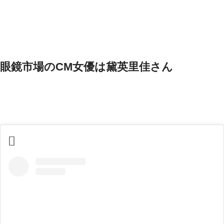
眼鏡市場のCM女優は黛英里佳さん