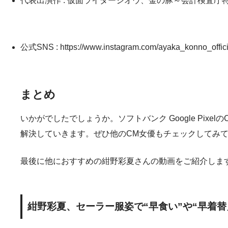
代表出演作 : 仮面ライダージオウ、金の豚～会計検査
公式SNS :
https://www.instagram.com/ayaka_konno_offici
まとめ
いかがでしたでしょうか。ソフトバンク Google Pi
解決していきます。ぜひ他のCM女優もチェックしてみ
最後に他におすすめの紺野彩夏さんの動画をご紹介しま
紺野彩夏、セーラー服姿で“早食い”や“早着