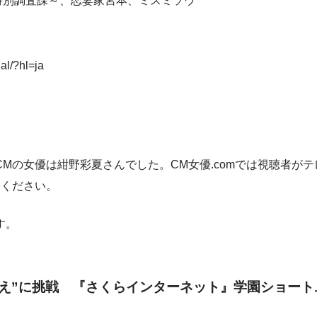
庁特別調査課～、恋妻家宮本、ミスミソウ
al/?hl=ja
xelのCMの女優は紺野彩夏さんでした。CM女優.comでは視聴
てください。
す。
替え”に挑戦 『さくらインターネット』学園ショー