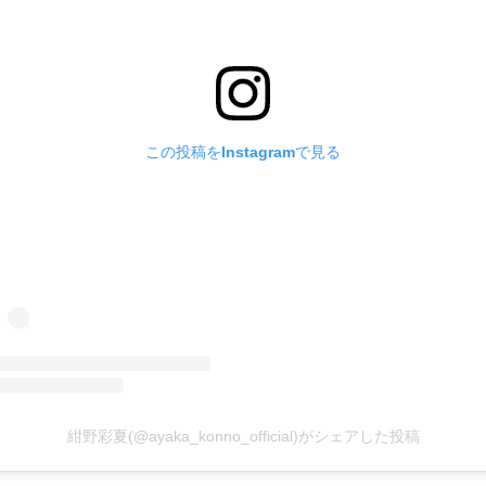
この投稿をInstagramで見る
紺野彩夏(@ayaka_konno_official)がシェアした投稿