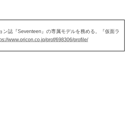
ン誌『Seventeen』の専属モデルを務める。『仮面ラ
tps://www.oricon.co.jp/prof/698306/profile/