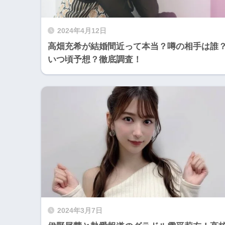
2024年4月12日
高畑充希が結婚間近って本当？噂の相手は誰
いつ頃予想？徹底調査！
2024年3月7日