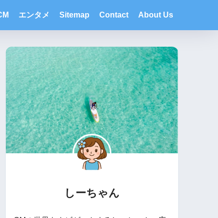
CM
エンタメ
Sitemap
Contact
About Us
しーちゃん