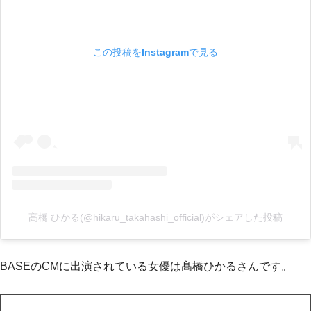
この投稿をInstagramで見る
髙橋 ひかる(@hikaru_takahashi_official)がシェアした投稿
BASEのCMに出演されている女優は髙橋ひかるさんです。