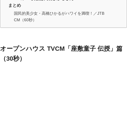
まとめ
国民的美少女・高橋ひかるがハワイを満喫！／JTB
CM（60秒）
オープンハウス TVCM「座敷童子 伝授」篇
（30秒）