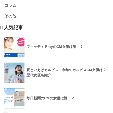
コラム
その他
人気記事
1
フィッティ FittyのCM女優は誰！？
2
夏といえばカルピス！今年のカルピスCM女優は？
歴代女優も紹介！
3
毎日新聞のCMの女優は誰！？