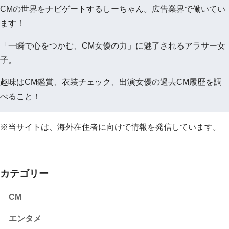
CMの世界をナビゲートするしーちゃん。広告業界で働いてい
ます！
「一瞬で心をつかむ、CM女優の力」に魅了されるアラサー女
子。
趣味はCM鑑賞、衣装チェック、出演女優の過去CM履歴を調
べること！
※当サイトは、海外在住者に向けて情報を発信しています。
カテゴリー
CM
エンタメ