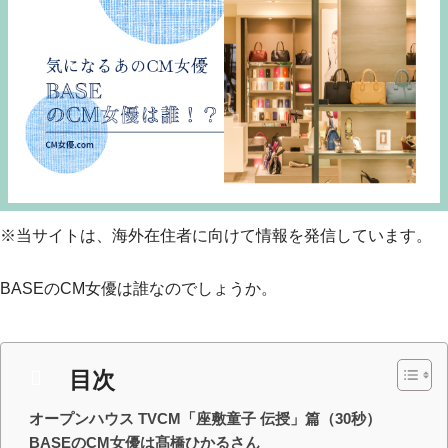
※当サイトは、海外在住者に向けて情報を発信しています。
BASEのCM女優は誰なのでしょうか。
目次
オープンハウス TVCM「座敷童子 伝授」篇（30秒）
BASEのCM女優は髙橋ひかるさん