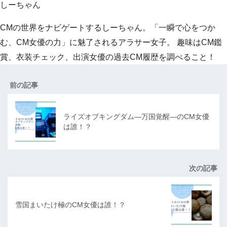
しーちゃん
CMの世界をナビゲートするしーちゃん。「一瞬で心をつか
む、CM女優の力」に魅了されるアラサー女子。 趣味はCM鑑
賞、衣装チェック、出演女優の過去CM履歴を調べること！
前の記事
ライズオブキングダム―万国覚醒―のCM女優
は誰！？
次の記事
雪国まいたけ極のCM女優は誰！？