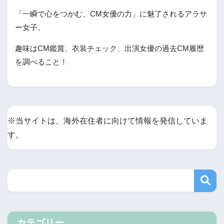
「一瞬で心をつかむ、CM女優の力」に魅了されるアラサ
ー女子。
趣味はCM鑑賞、衣装チェック、出演女優の過去CM履歴
を調べること！
※当サイトは、海外在住者に向けて情報を発信していま
す。
カテゴリー