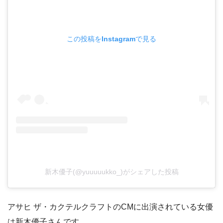
この投稿をInstagramで見る
新木優子(@yuuuuukko_)がシェアした投稿
アサヒ ザ・カクテルクラフトのCMに出演されている女優
は新木優子さんです。