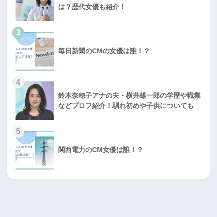
は？歴代女優も紹介！
3
毎日新聞のCMの女優は誰！？
4
鈴木奈穂子アナの夫・横井雄一郎の学歴や職業
などプロフ紹介！馴れ初めや子供についても
5
関西電力のCM女優は誰！？