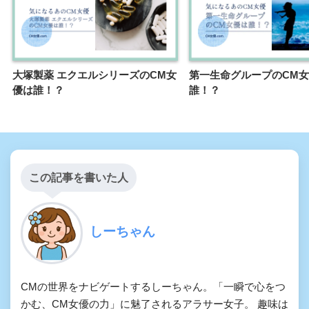
大塚製薬 エクエルシリーズのCM女
第一生命グループのCM
優は誰！？
誰！？
この記事を書いた人
しーちゃん
CMの世界をナビゲートするしーちゃん。「一瞬で心をつ
かむ、CM女優の力」に魅了されるアラサー女子。 趣味は