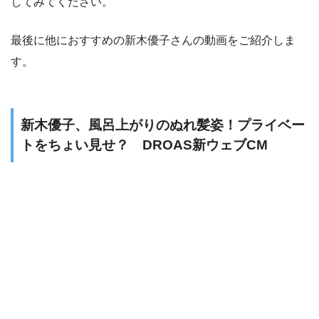
してみてください。
最後に他におすすめの新木優子さんの動画をご紹介しま
す。
新木優子、風呂上がりのぬれ髪姿！プライベー
トをちょい見せ？ DROAS新ウェブCM