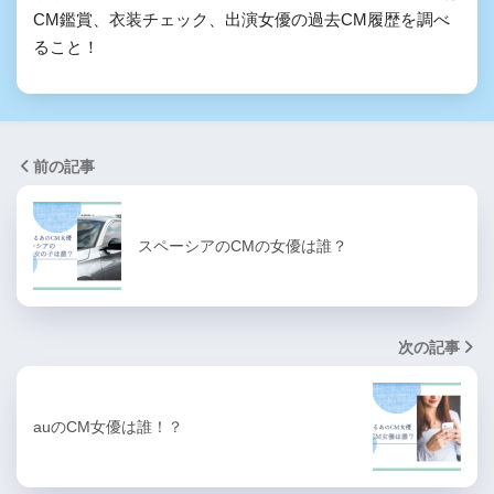
CM鑑賞、衣装チェック、出演女優の過去CM履歴を調べ
ること！
前の記事
スペーシアのCMの女優は誰？
次の記事
auのCM女優は誰！？