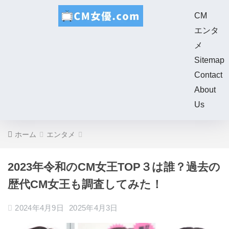
CM
エンタ
メ
Sitemap
Contact
About
Us
ホーム
エンタメ
2023年令和のCM女王TOP３は誰？過去の
歴代CM女王も調査してみた！
2024年4月9日
2025年4月3日