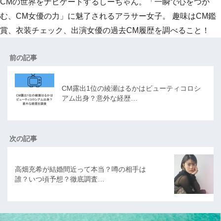
CMの世界をナビゲートするしーちゃん。「一瞬で心をつか
む、CM女優の力」に魅了されるアラサー女子。 趣味はCM鑑
賞、衣装チェック、出演女優の過去CM履歴を調べること！
前の記事
CM露出1位の綾瀬はるかはビューティコロシ
アム出身？意外な経歴…
次の記事
高畑充希が結婚間近って本当？噂の相手は
誰？いつ頃予想？徹底調査…