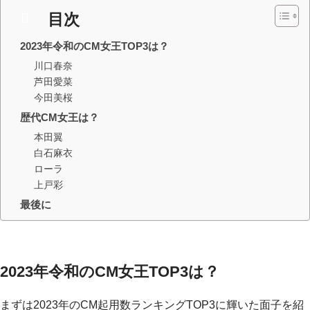
目次
2023年令和のCM女王TOP3は？
川口春奈
芦田愛菜
今田美桜
歴代CM女王は？
本田翼
白石麻衣
ローラ
上戸彩
最後に
2023年令和のCM女王TOP3は？
まずは2023年のCM起用数ランキングTOP3に輝いた面子を紹