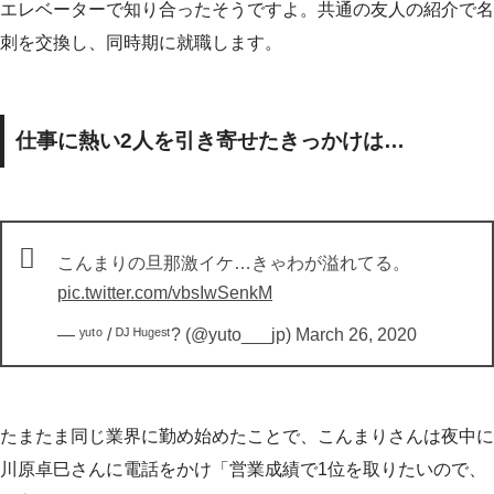
エレベーターで知り合ったそうですよ。共通の友人の紹介で名
刺を交換し、同時期に就職します。
仕事に熱い2人を引き寄せたきっかけは…
こんまりの旦那激イケ…きゃわが溢れてる。
pic.twitter.com/vbsIwSenkM
— ʸᵘᵗᵒ / ᴰᴶ ᴴᵘᵍᵉˢᵗ? (@yuto___jp)
March 26, 2020
たまたま同じ業界に勤め始めたことで、こんまりさんは夜中に
川原卓巳さんに電話をかけ「営業成績で1位を取りたいので、