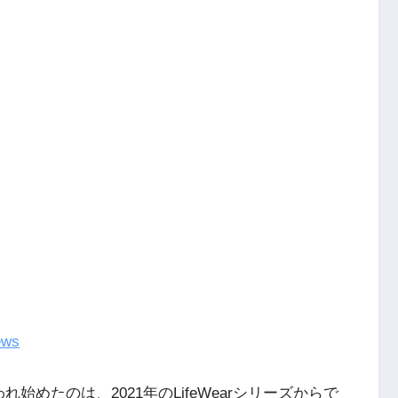
ews
めたのは、2021年のLifeWearシリーズからで