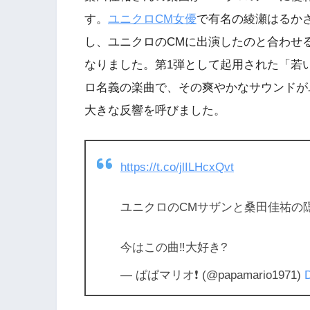
す。
ユニクロCM女優
で有名の綾瀬はるかさ
し、ユニクロのCMに出演したのと合わせ
なりました。第1弾として起用された「若
ロ名義の楽曲で、その爽やかなサウンドが
大きな反響を呼びました。
https://t.co/jlILHcxQvt
ユニクロのCMサザンと桑田佳祐の
今はこの曲‼️大好き?
— ぱぱマリオ❗️ (@papamario1971)