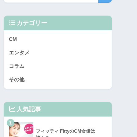
カテゴリー
CM
エンタメ
コラム
その他
人気記事
1
フィッティ FittyのCM女優は