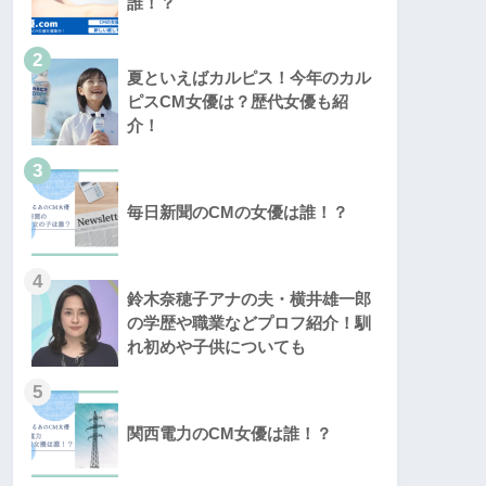
誰！？
2
夏といえばカルピス！今年のカル
ピスCM女優は？歴代女優も紹
介！
3
毎日新聞のCMの女優は誰！？
4
鈴木奈穂子アナの夫・横井雄一郎
の学歴や職業などプロフ紹介！馴
れ初めや子供についても
5
関西電力のCM女優は誰！？