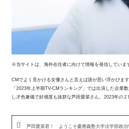
※当サイトは、海外在住者に向けて情報を発信していま
CMでよく見かける女優さんと言えば誰が思い浮かびます
「2023年上半期TV-CMランキング」では出演した企
し才色兼備で好感度も抜群な芦田愛菜さん。2023年の
芦田愛菜君！ ようこそ慶應義塾大学法学部政治