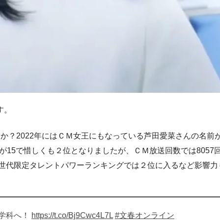
す。
か？2022年にはＣＭ女王にもなっている芦田愛菜さんの名前
業数が15で惜しくも２位となりましたが、ＣＭ放送回数では80
Ｚ世代限定タレントパワーランキングでは２位に入るなど影響
学科へ！
https://t.co/Bj9Cwc4L7L
#文春オンライン