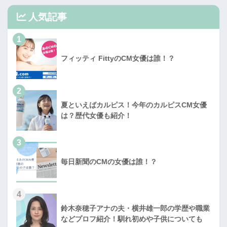
人気記事
1
フィッティ FittyのCM女優は誰！？
2
夏といえばカルピス！今年のカルピスCM女優
は？歴代女優も紹介！
3
毎日新聞のCMの女優は誰！？
4
鈴木奈穂子アナの夫・横井雄一郎の学歴や職業
などプロフ紹介！馴れ初めや子供についても