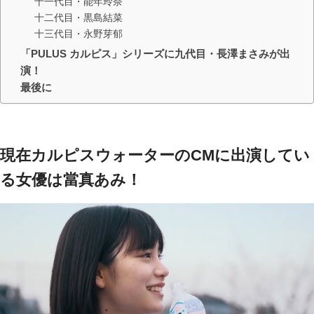
十一代目・能年玲奈
十二代目・黒島結菜
十三代目・永野芽郁
「PULUS カルピス」シリーズに九代目・長澤まさみが出
演！
最後に
現在カルピスウォーターのCMに出演してい
る女優は當真あみ！