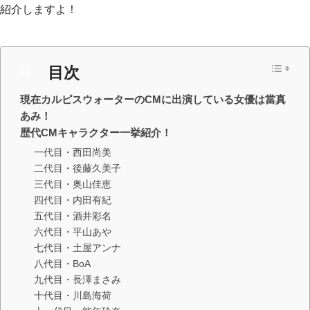
紹介しますよ！
目次
現在カルピスウォーターのCMに出演している女優は當真
あみ！
歴代CMキャラクター一挙紹介！
一代目・西田尚美
二代目・後藤久美子
三代目・奥山佳恵
四代目・内田有紀
五代目・酒井彩名
六代目・平山あや
七代目・土屋アンナ
八代目・BoA
九代目・長澤まさみ
十代目・川島海荷