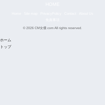
HOME
Home
Site map
PrivacyPolicy
Contact
About Us
免責事項
© 2026 CM女優.com All rights reserved.
ホーム
トップ