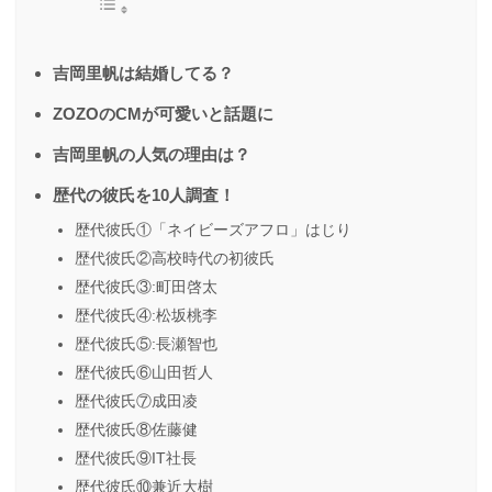
吉岡里帆は結婚してる？
ZOZOのCMが可愛いと話題に
吉岡里帆の人気の理由は？
歴代の彼氏を10人調査！
歴代彼氏①「ネイビーズアフロ」はじり
歴代彼氏②高校時代の初彼氏
歴代彼氏③:町田啓太
歴代彼氏④:松坂桃李
歴代彼氏⑤:長瀬智也
歴代彼氏⑥山田哲人
歴代彼氏⑦成田凌
歴代彼氏⑧佐藤健
歴代彼氏⑨IT社長
歴代彼氏⑩兼近大樹