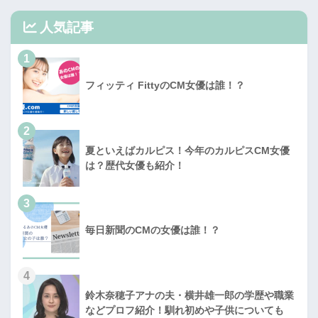
人気記事
1
フィッティ FittyのCM女優は誰！？
2
夏といえばカルピス！今年のカルピスCM女優
は？歴代女優も紹介！
3
毎日新聞のCMの女優は誰！？
4
鈴木奈穂子アナの夫・横井雄一郎の学歴や職業
などプロフ紹介！馴れ初めや子供についても