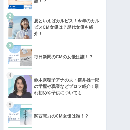
誰！？
2
夏といえばカルピス！今年のカル
ピスCM女優は？歴代女優も紹
介！
3
毎日新聞のCMの女優は誰！？
4
鈴木奈穂子アナの夫・横井雄一郎
の学歴や職業などプロフ紹介！馴
れ初めや子供についても
5
関西電力のCM女優は誰！？