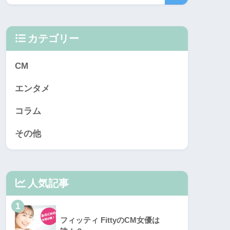
カテゴリー
CM
エンタメ
コラム
その他
人気記事
1
フィッティ FittyのCM女優は