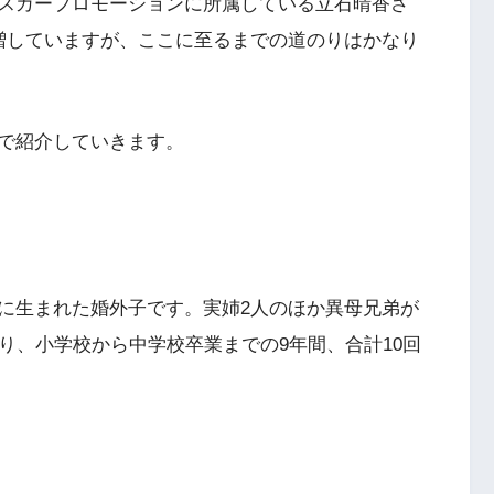
スカープロモーションに所属している立石晴香さ
増していますが、ここに至るまでの道のりはかなり
で紹介していきます。
に生まれた婚外子です。実姉2人のほか異母兄弟が
り、小学校から中学校卒業までの9年間、合計10回