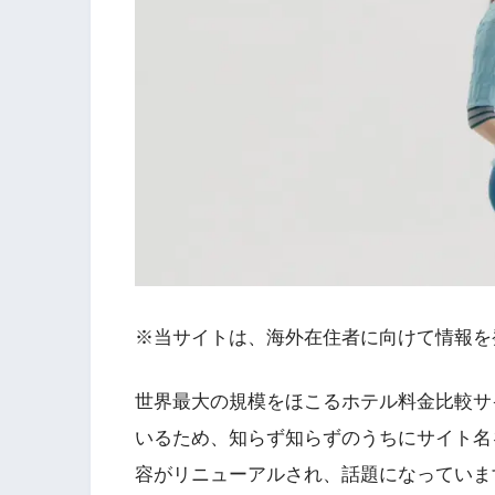
※当サイトは、海外在住者に向けて情報を
世界最大の規模をほこるホテル料金比較サ
いるため、知らず知らずのうちにサイト名を
容がリニューアルされ、話題になっていま