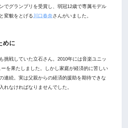
ンでグランプリを受賞し、弱冠12歳で専属モデル
と変貌をとげる
川口春奈
さんがいました。
ために
挑戦していた立石さん。2010年には音楽ユニッ
ューを果たしました。しかし家庭が経済的に苦しい
の連続。実は父親からの経済的援助を期待できな
入れなければなりませんでした。