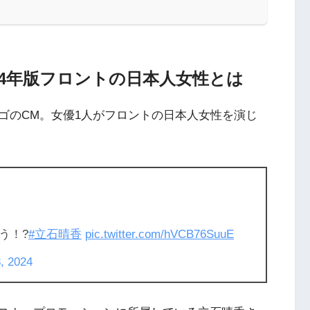
24年版フロントの日本人女性とは
ゴのCM。女優1人がフロントの日本人女性を演じ
う！?
#立石晴香
pic.twitter.com/hVCB76SuuE
, 2024