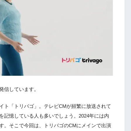
発信しています。
イト「トリバゴ」。テレビCMが頻繁に放送されて
記憶している人も多いでしょう。2024年には内
す。そこで今回は、トリバゴのCMにメインで出演