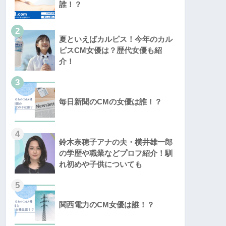
誰！？
2
夏といえばカルピス！今年のカル
ピスCM女優は？歴代女優も紹
介！
3
毎日新聞のCMの女優は誰！？
4
鈴木奈穂子アナの夫・横井雄一郎
の学歴や職業などプロフ紹介！馴
れ初めや子供についても
5
関西電力のCM女優は誰！？