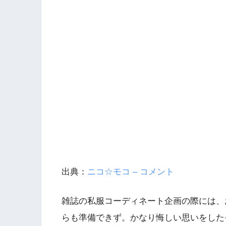
出典：
ニコ☆モコ – コメント
雑誌の私服コーディネート企画の際には、
らも準備できず。かなり悔しい思いをした