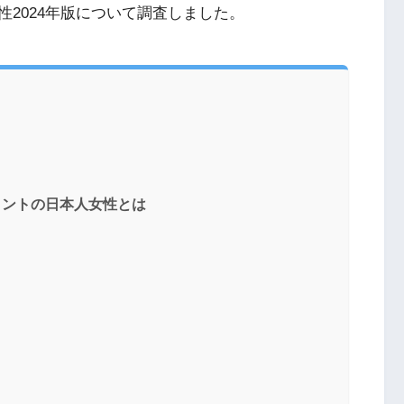
2024年版について調査しました。
ロントの日本人女性とは