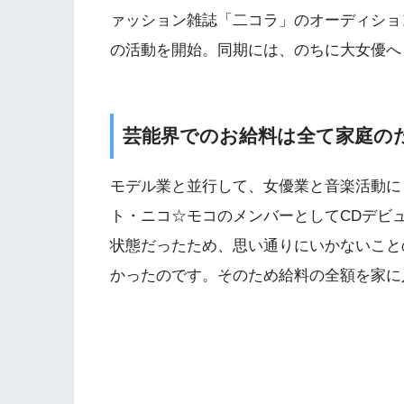
ァッション雑誌「二コラ」のオーディショ
の活動を開始。同期には、のちに大女優へ
芸能界でのお給料は全て家庭の
モデル業と並行して、女優業と音楽活動にも
ト・ニコ☆モコのメンバーとしてCDデビ
状態だったため、思い通りにいかないこと
かったのです。そのため給料の全額を家に