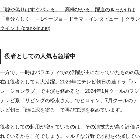
「嘘や偽りはすぐバレる」 高橋ひかる、躍進のきっかけは
「自分らしく」 – 1ページ目 – ドラマ – インタビュー ｜クラン
クイン！ (crank-in.net)
役者としての人気も急増中
一方で、一時はバラエティでの活躍が主になっていたものの現
在は役者としても大活躍。2023年にテレビ朝日の連ドラ「ハ
レーションラブ」で主演を務めると、2024年1月クールのフジ
テレビ系「リビングの松永さん」でヒロイン、7月クールのテ
レビ朝日「顔に泥を塗る」で再び主演を務めています。
役者としての起用が増えているのは、その演技力が高く評価さ
れているからこそでしょう。マルチな分野で才能を発揮してい