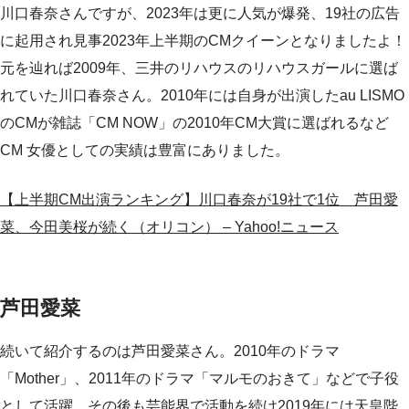
川口春奈さんですが、2023年は更に人気が爆発、19社の広告
に起用され見事2023年上半期のCMクイーンとなりましたよ！
元を辿れば2009年、三井のリハウスのリハウスガールに選ば
れていた川口春奈さん。2010年には自身が出演したau LISMO
のCMが雑誌「CM NOW」の2010年CM大賞に選ばれるなど
CM 女優としての実績は豊富にありました。
【上半期CM出演ランキング】川口春奈が19社で1位 芦田愛
菜、今田美桜が続く（オリコン） – Yahoo!ニュース
芦田愛菜
続いて紹介するのは芦田愛菜さん。2010年のドラマ
「Mother」、2011年のドラマ「マルモのおきて」などで子役
として活躍、その後も芸能界で活動を続け2019年には天皇陛