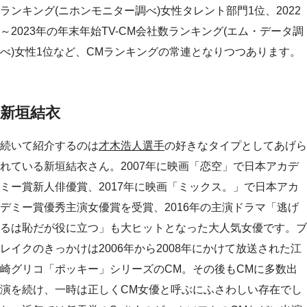
ランキング(ニホンモニター調べ)女性タレント部門1位、2022
～2023年の年末年始TV-CM会社数ランキング(エム・データ調
べ)女性1位など、CMランキングの常連となりつつあります。
新垣結衣
続いて紹介するのは
才木浩人選手
の好きなタイプとしてあげら
れている新垣結衣さん。2007年に映画「恋空」で日本アカデ
ミー賞新人俳優賞、2017年に映画「ミックス。」で日本アカ
デミー賞優秀主演女優賞を受賞、2016年の主演ドラマ「逃げ
るは恥だが役に立つ」も大ヒットとなった大人気女優です。ブ
レイクのきっかけは2006年から2008年にかけて放送された江
崎グリコ「ポッキー」シリーズのCM。その後もCMに多数出
演を続け、一時は正しくCM女優と呼ぶにふさわしい存在でし