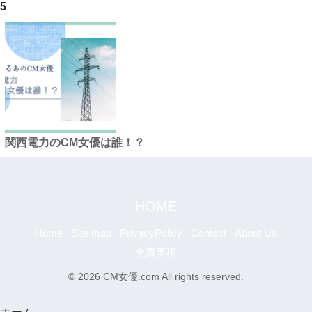
5
関西電力のCM女優は誰！？
HOME
Home
Site map
PrivacyPolicy
Contact
About Us
免責事項
© 2026 CM女優.com All rights reserved.