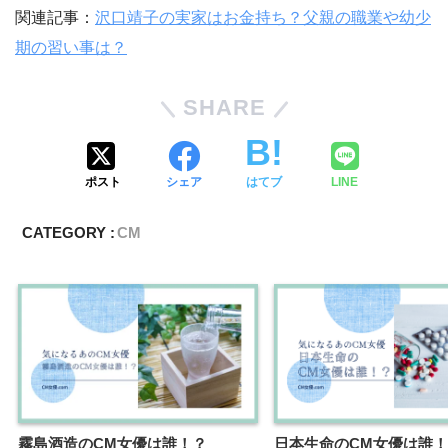
関連記事：
沢口靖子の実家はお金持ち？父親の職業や幼少
期の習い事は？
SHARE
ポスト
シェア
はてブ
LINE
CATEGORY :
CM
霧島酒造のCM女優は誰！？
日本生命のCM女優は誰