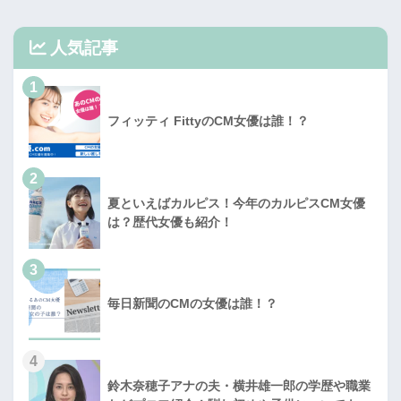
人気記事
1
フィッティ FittyのCM女優は誰！？
2
夏といえばカルピス！今年のカルピスCM女優
は？歴代女優も紹介！
3
毎日新聞のCMの女優は誰！？
4
鈴木奈穂子アナの夫・横井雄一郎の学歴や職業