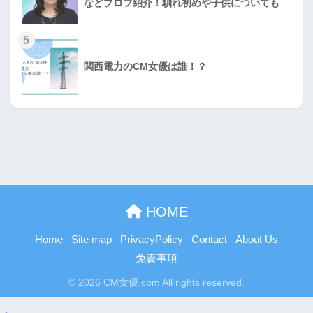
などプロフ紹介！馴れ初めや子供についても
5
関西電力のCM女優は誰！？
HOME
Home
Site map
PrivacyPolicy
Contact
About Us
免責事項
© 2026 CM女優.com All rights reserved.