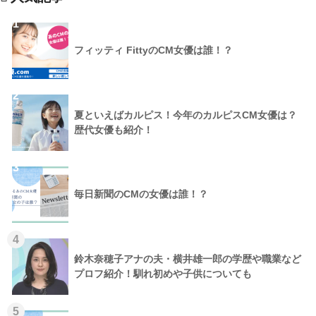
1
フィッティ FittyのCM女優は誰！？
2
夏といえばカルピス！今年のカルピスCM女優は？
歴代女優も紹介！
3
毎日新聞のCMの女優は誰！？
4
鈴木奈穂子アナの夫・横井雄一郎の学歴や職業など
プロフ紹介！馴れ初めや子供についても
5