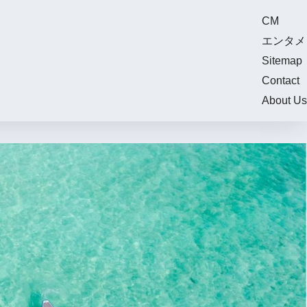
CM
エンタメ
Sitemap
Contact
About Us