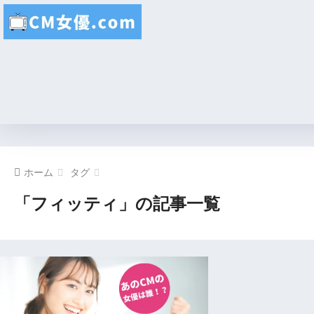
ホーム
タグ
「フィッティ」の記事一覧