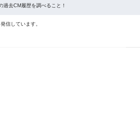
の過去CM履歴を調べること！
を発信しています。