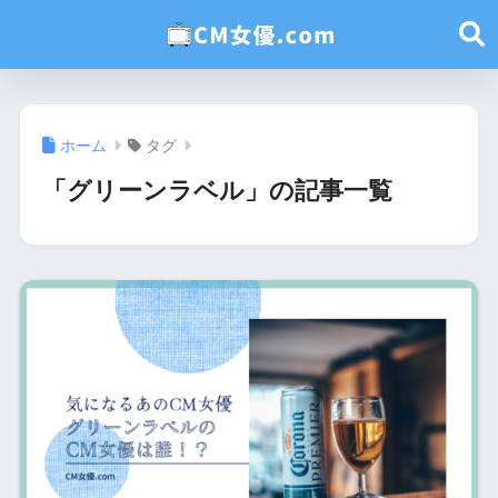
ホーム
タグ
「グリーンラベル」の記事一覧