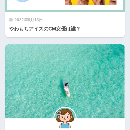
2022年8月13日
やわもちアイスのCM女優は誰？