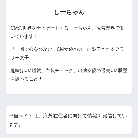
しーちゃん
CMの世界をナビゲートするしーちゃん。広告業界で働
いています！
「一瞬で心をつかむ、CM女優の力」に魅了されるアラ
サー女子。
趣味はCM鑑賞、衣装チェック、出演女優の過去CM履歴
を調べること！
※当サイトは、海外在住者に向けて情報を発信してい
ます。